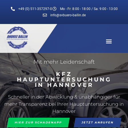
Zum
Inhalt
+49 (0) 511-357297-0
Mo - Fr: 8:00 - 18:00 / Sa: 9:00 - 13:00
springen
info@svbuero-ballin.de
Mit mehr Leidenschaft
K
F
Z
H
A
U
P
T
U
N
T
E
R
S
U
C
H
U
N
G
I
N
H
A
N
N
O
V
E
R
Schneller in der Abwicklung & unabhängiger für
mehr Transparenz bei Ihrer Hauptuntersuchung in
Hannover
HIER ZUR SCHADENAPP
JETZT ANRUFEN